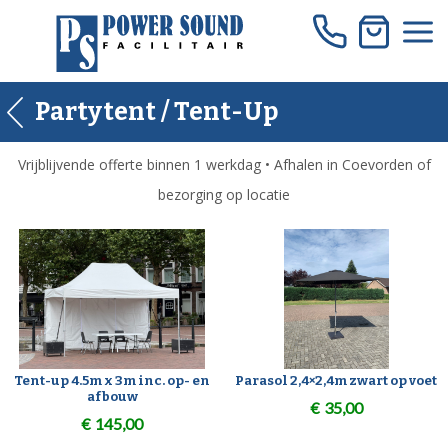
Skip
to
content
Partytent / Tent-Up
Vrijblijvende offerte binnen 1 werkdag • Afhalen in Coevorden of
bezorging op locatie
Tent-up 4.5m x 3m inc. op- en
Parasol 2,4×2,4m zwart op voet
afbouw
€
35,00
€
145,00