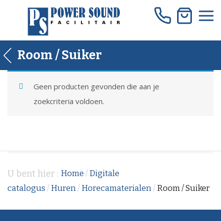
Skip
to
content
Room / Suiker
Geen producten gevonden die aan je
zoekcriteria voldoen.
U bent hier :
Home
/
Digitale
catalogus
/
Huren
/
Horecamaterialen
/
Room / Suiker