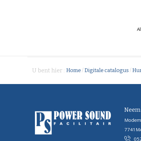
A
U bent hier :
Home
/
Digitale catalogus
/
Hu
Neem 
Modem
7741MA
05