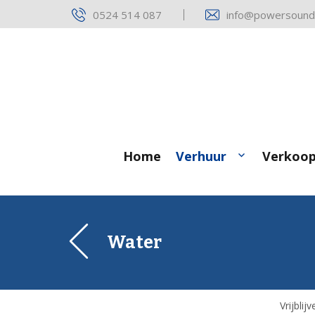
Skip
0524 514 087
info@powersound.
to
content
Home
Verhuur
Verkoo
Water
Vrijbli