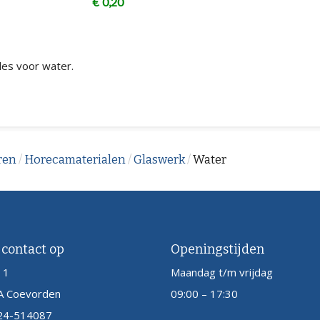
€
0,20
lles voor water.
ren
/
Horecamaterialen
/
Glaswerk
/
Water
contact op
Openingstijden
 1
Maandag t/m vrijdag
 Coevorden
09:00 – 17:30
24-514087