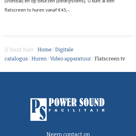
(voetbal) en op beurzen (bedrijfsfilms). U kunt al een
flatscreen tv huren vanaf €45,-.
U bent hier :
Home
/
Digitale
catalogus
/
Huren
/
Video apparatuur
/
Flatscreen tv
Neem contact op