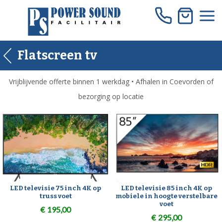
Skip
to
content
Flatscreen tv
Vrijblijvende offerte binnen 1 werkdag • Afhalen in Coevorden of
bezorging op locatie
LED televisie 75 inch 4K op
LED televisie 85 inch 4K op
truss voet
mobiele in hoogte verstelbare
voet
€
195,00
€
295,00