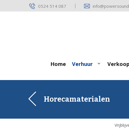
Skip
0524 514 087
info@powersound.
to
content
Home
Verhuur
Verkoo
Horecamaterialen
Vrijbli