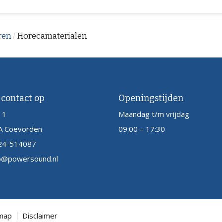
ren
/
Horecamaterialen
contact op
Openingstijden
 1
Maandag t/m vrijdag
 Coevorden
09:00 – 17:30
24-514087
o@powersound.nl
map
Disclaimer