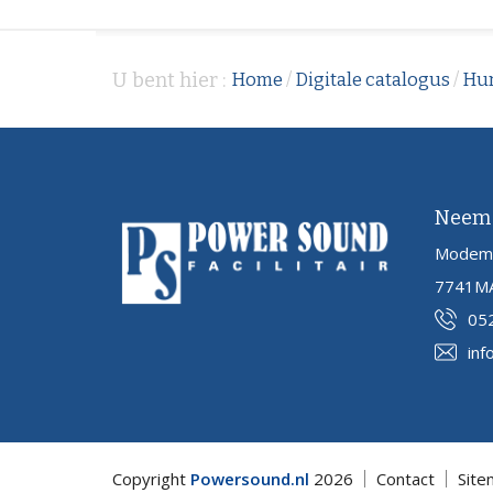
U bent hier :
Home
/
Digitale catalogus
/
Hu
Neem 
Modem
7741MA
05
inf
Copyright
Powersound.nl
2026
Contact
Site