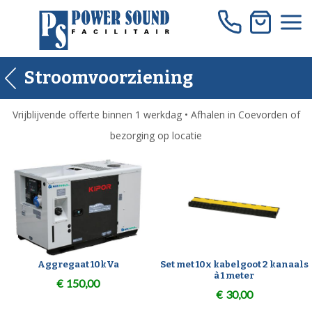
Skip
to
content
Stroomvoorziening
Vrijblijvende offerte binnen 1 werkdag • Afhalen in Coevorden of
bezorging op locatie
Aggregaat 10kVa
Set met 10x kabelgoot 2 kanaals
à 1 meter
€
150,00
€
30,00