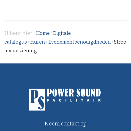
U bent hier :
Home
/
Digitale
catalogus
/
Huren
/
Evenementbenodigdheden
/
Stroo
mvoorziening
Neem contact op