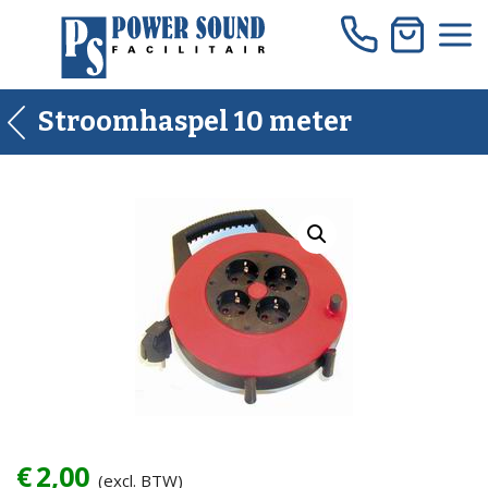
Skip
to
content
Stroomhaspel 10 meter
€
2,00
(excl. BTW)