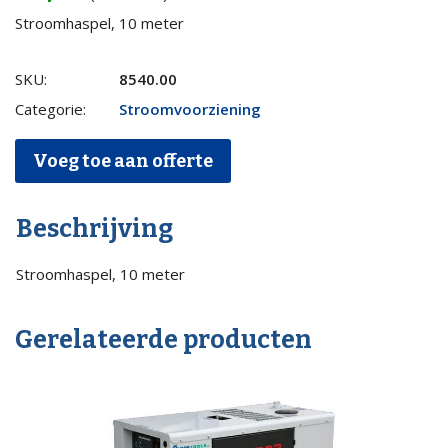
Stroomhaspel, 10 meter
Stroomhaspel
SKU:
8540.00
10
Categorie:
Stroomvoorziening
meter
Voeg toe aan offerte
quantity
Beschrijving
Stroomhaspel, 10 meter
Gerelateerde producten