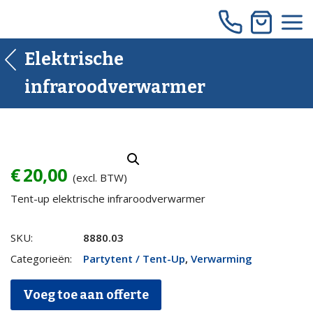
Skip
to
content
Elektrische
infraroodverwarmer
€
20,00
(excl. BTW)
Tent-up elektrische infraroodverwarmer
Elektrische
SKU:
8880.03
infraroodverwarmer
Categorieën:
Partytent / Tent-Up
,
Verwarming
quantity
Voeg toe aan offerte