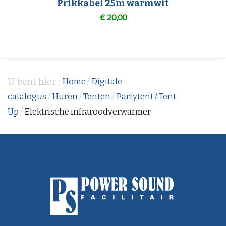
Prikkabel 25m warmwit
€
20,00
U bent hier :
Home
/
Digitale
catalogus
/
Huren
/
Tenten
/
Partytent / Tent-
Up
/
Elektrische infraroodverwarmer