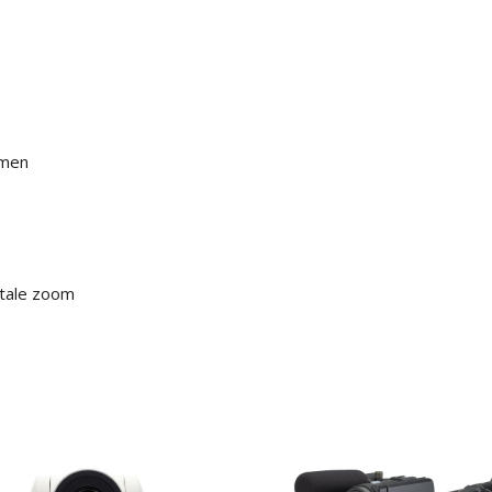
emen
itale zoom