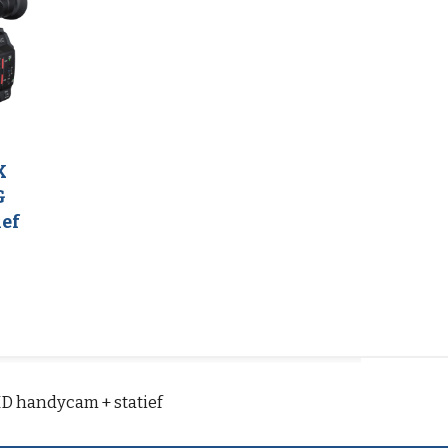
K
G
ief
D handycam + statief