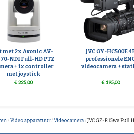
t met 2x Avonic AV-
JVC GY-HC500E 4
70-NDI Full-HD PTZ
professionele EN
mera + 1x controller
videocamera + stat
met joystick
€
225,00
€
195,00
ren
/
Video apparatuur
/
Videocamera
/
JVC GZ-R15we Full H