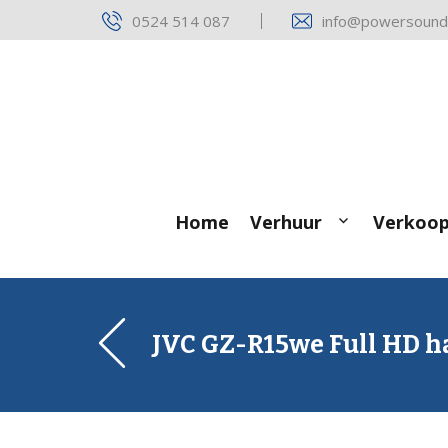
Skip
0524 514 087
info@powersound.
to
content
Home
Verhuur
Verkoo
JVC GZ-R15we Full HD h