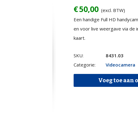
€
50,00
(excl. BTW)
Een handige Full HD handycam
en voor live weergave via d
kaart.
JVC
SKU:
8431.03
GZ-
Categorie:
Videocamera
R15we
Voeg toe aan o
Full
HD
handycam
+
statief
quantity