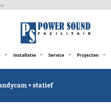
nl
p
Installatie
Service
Projecten
andycam + statief