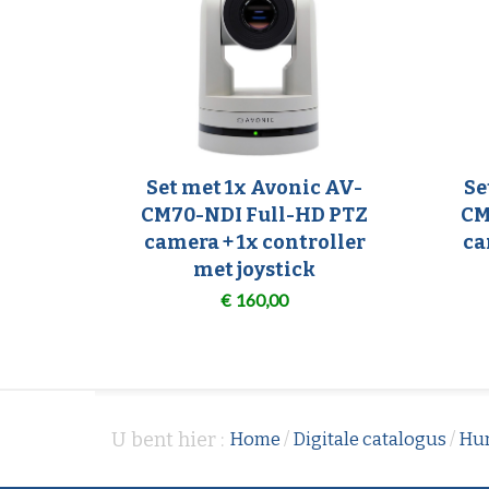
Set met 1x Avonic AV-
Se
CM70-NDI Full-HD PTZ
CM
camera + 1x controller
ca
met joystick
€
160,00
U bent hier :
Home
/
Digitale catalogus
/
Hu