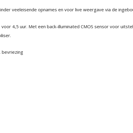
minder veeleisende opnames en voor live weergave via de ingeb
oor 4,5 uur. Met een back-illuminated CMOS sensor voor uitsteke
liser.
 bevriezing