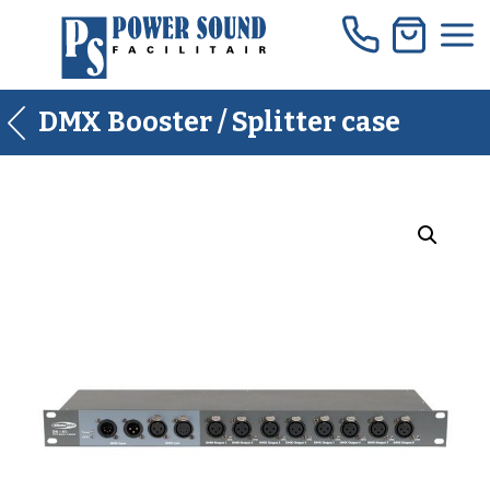
Skip
to
content
DMX Booster / Splitter case