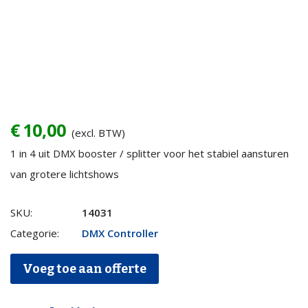
€
10,00
(excl. BTW)
1 in 4 uit DMX booster / splitter voor het stabiel aansturen
van grotere lichtshows
DMX
SKU:
14031
Booster
Categorie:
DMX Controller
/
Voeg toe aan offerte
Splitter
case