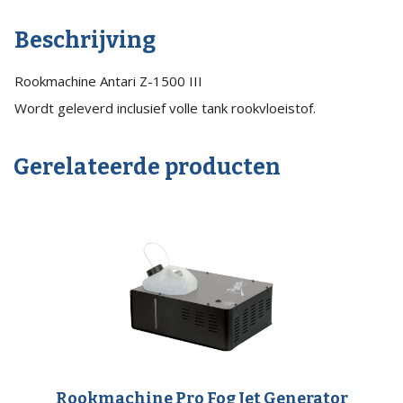
III
Beschrijving
quantity
Rookmachine Antari Z-1500 III
Wordt geleverd inclusief volle tank rookvloeistof.
Gerelateerde producten
Rookmachine Pro Fog Jet Generator