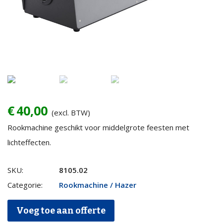
€
40,00
(excl. BTW)
Rookmachine geschikt voor middelgrote feesten met
lichteffecten.
Rookmachine
SKU:
8105.02
Antari
Categorie:
Rookmachine / Hazer
Z-
Voeg toe aan offerte
1500