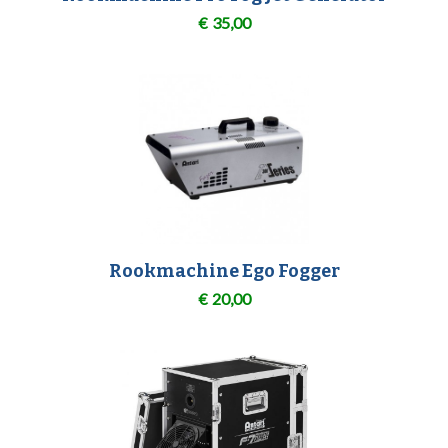
€
35,00
Rookmachine Ego Fogger
€
20,00