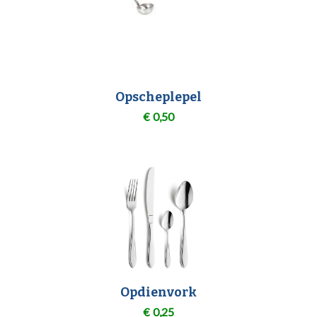
Opscheplepel
€
0,50
Opdienvork
€
0,25