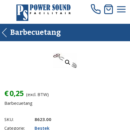
Skip
to
content
Barbecuetang
€
0,25
(excl. BTW)
Barbecuetang
Barbecuetang
SKU:
8623.00
quantity
Categorie:
Bestek