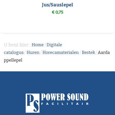
Jus/Sauslepel
€
0,75
U bent hier :
Home
/
Digitale
catalogus
/
Huren
/
Horecamaterialen
/
Bestek
/
Aarda
ppellepel