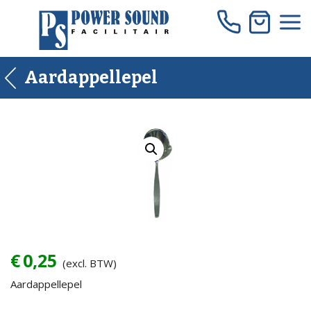
Skip
to
content
Aardappellepel
€
0,25
(excl. BTW)
Aardappellepel