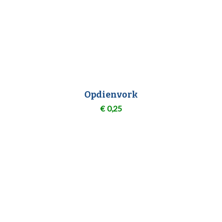
Opdienvork
€
0,25