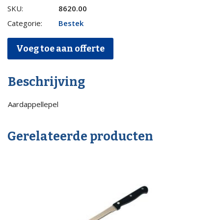
Aardappellepel
SKU:
8620.00
quantity
Categorie:
Bestek
Voeg toe aan offerte
Beschrijving
Aardappellepel
Gerelateerde producten