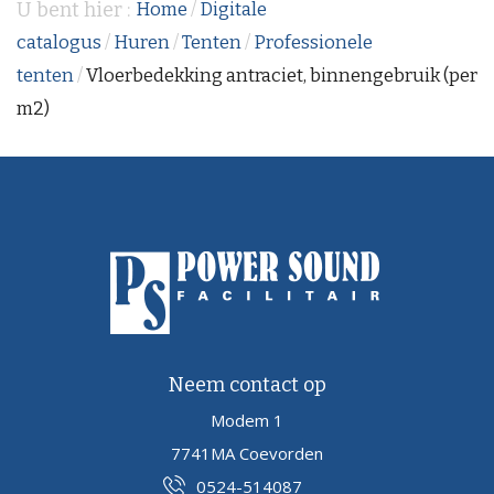
U bent hier :
Home
/
Digitale
catalogus
/
Huren
/
Tenten
/
Professionele
tenten
/
Vloerbedekking antraciet, binnengebruik (per
m2)
Neem contact op
Modem 1
7741MA Coevorden
0524-514087