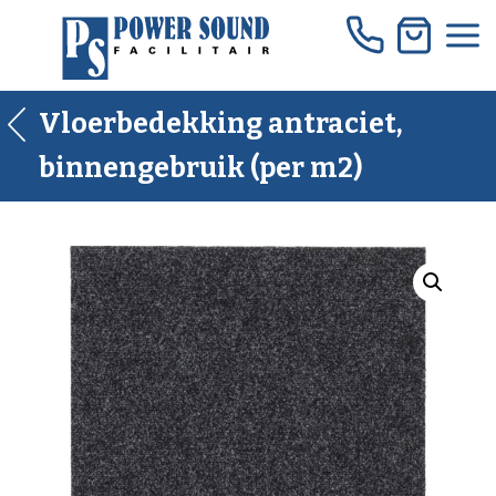
Skip
to
content
Vloerbedekking antraciet,
binnengebruik (per m2)