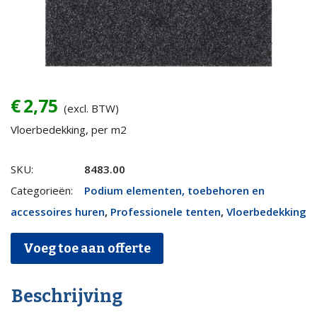
€
2,75
(excl. BTW)
Vloerbedekking, per m2
Vloerbedekking
SKU:
8483.00
antraciet,
Categorieën:
Podium elementen, toebehoren en
binnengebruik
accessoires huren
,
Professionele tenten
,
Vloerbedekking
(per
Voeg toe aan offerte
m2)
quantity
Beschrijving