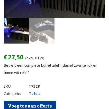
€
27,50
(excl. BTW)
Betreft een complete buffettafel inclusief zwarte rok en
linnen wit reliëf.
Buffettafel
SKU:
17328
80x200cm
Categorie:
Tafels
met
Voeg toe aan offerte
linnen