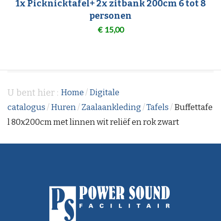
1x Picknicktafel+ 2x zitbank 200cm 6 tot 8
personen
€
15,00
U bent hier :
Home
/
Digitale
catalogus
/
Huren
/
Zaalaankleding
/
Tafels
/
Buffettafe
l 80x200cm met linnen wit reliëf en rok zwart