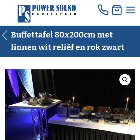
Skip
to
content
Buffettafel 80x200cm met
linnen wit reliëf en rok zwart