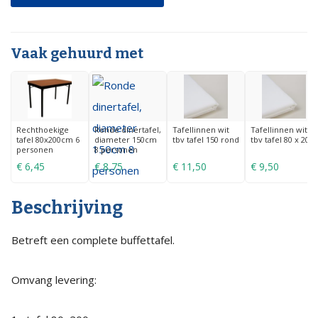
wit
reliëf
Vaak gehuurd met
en
rok
zwart
quantity
Rechthoekige
Ronde dinertafel,
Tafellinnen wit
Tafellinnen wit
tafel 80x200cm 6
diameter 150cm
tbv tafel 150 rond
tbv tafel 80 x 200
personen
8 personen
€
6,45
€
8,75
€
11,50
€
9,50
Beschrijving
Betreft een complete buffettafel.
Omvang levering: