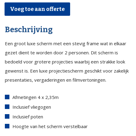
luxe
Voeg toe aan offerte
AV
Stumpfl
Beschrijving
400x235cm
met
Een groot luxe scherm met een stevig frame wat in elkaar
opzicht
gezet dient te worden door 2 personen. Dit scherm is
en
bedoeld voor grotere projecties waarbij een strakke look
doorzicht
gewenst is. Een luxe projectiescherm geschikt voor zakelijk
doek
presentaties, vergaderingen en filmvertoningen.
quantity
Afmetingen 4 x 2,35m
Inclusief vliegogen
Inclusief poten
Hoogte van het scherm verstelbaar