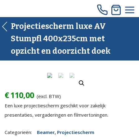
Skip
to
content
Projectiescherm luxe AV
Stumpfl 400x235cm met
opzicht en doorzicht doek
€
110,00
(excl. BTW)
Een luxe projectiescherm geschikt voor zakelijk
presentaties, vergaderingen en filmvertoningen.
Projectiescherm
Categorieën:
Beamer
,
Projectiescherm