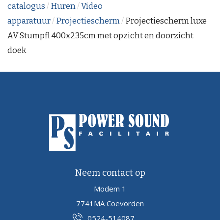
catalogus
/
Huren
/
Video
apparatuur
/
Projectiescherm
/
Projectiescherm luxe
AV Stumpfl 400x235cm met opzicht en doorzicht
doek
Neem contact op
Modem 1
7741MA Coevorden
0524-514087