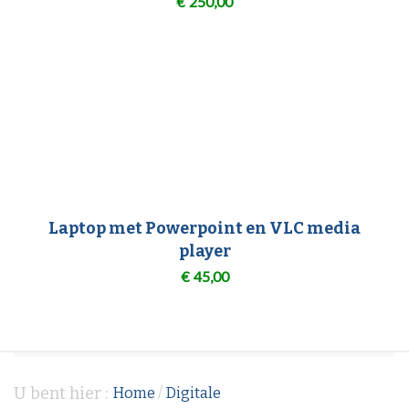
€
250,00
Laptop met Powerpoint en VLC media
player
€
45,00
U bent hier :
Home
/
Digitale