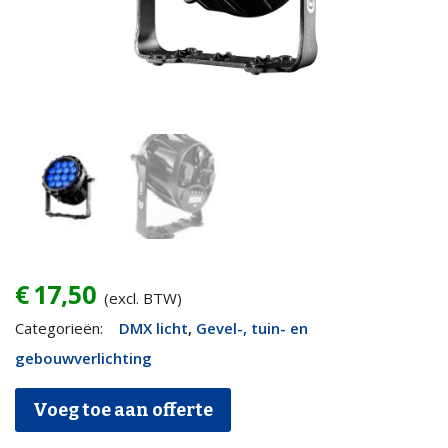
€
17,50
(excl. BTW)
CLF
Categorieën:
DMX licht
,
Gevel-, tuin- en
YARA
gebouwverlichting
IP65
Voeg toe aan offerte
RGBW
LED