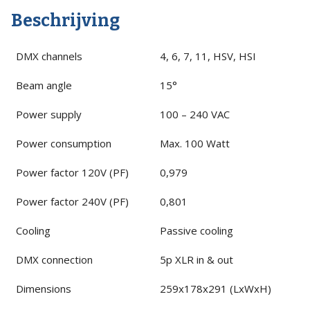
Beschrijving
spot
quantity
DMX channels
4, 6, 7, 11, HSV, HSI
Beam angle
15°
Power supply
100 – 240 VAC
Power consumption
Max. 100 Watt
Power factor 120V (PF)
0,979
Power factor 240V (PF)
0,801
Cooling
Passive cooling
DMX connection
5p XLR in & out
Dimensions
259x178x291 (LxWxH)