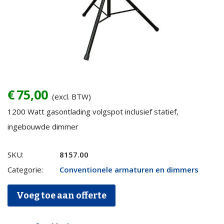
€
75,00
(excl. BTW)
1200 Watt gasontlading volgspot inclusief statief,
ingebouwde dimmer
Volgspot
SKU:
8157.00
1200
Categorie:
Conventionele armaturen en dimmers
HMI
Voeg toe aan offerte
quantity