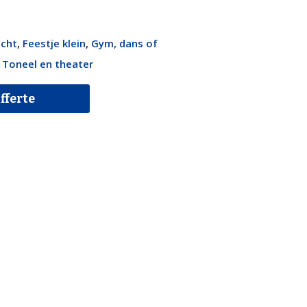
icht
,
Feestje klein
,
Gym, dans of
,
Toneel en theater
fferte