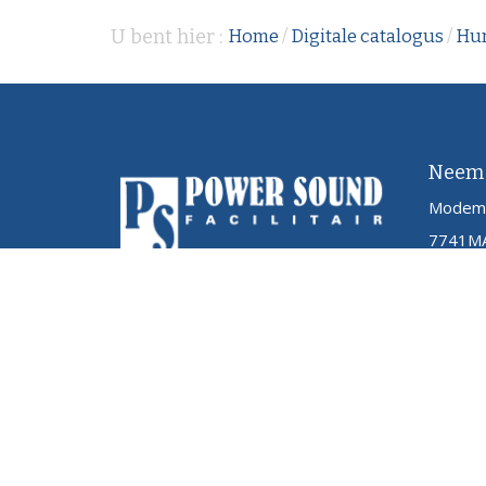
U bent hier :
Home
/
Digitale catalogus
/
Hu
Neem 
Modem
7741MA
05
inf
Copyright
Powersound.nl
2026
Contact
Site