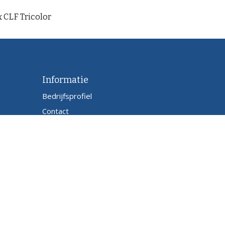
x CLF Tricolor
Informatie
Bedrijfsprofiel
Contact
webworks by
infracom