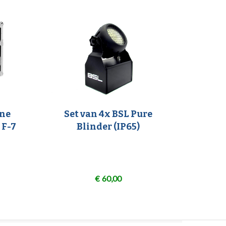
ine
Set van 4x BSL Pure
 F-7
Blinder (IP65)
€
60,00