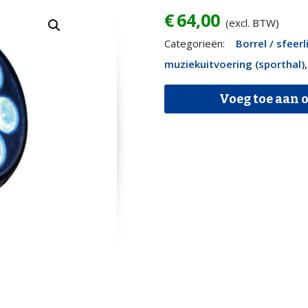
€
64,00
(excl. BTW)
Sfeerlicht
Categorieën:
Borrel / sfeerl
uplighter
muziekuitvoering (sporthal)
set
Voeg toe aan o
-
8x
CLF
Tricolor
quantity