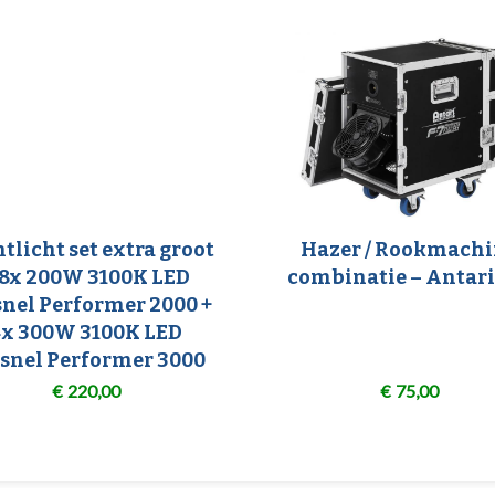
tlicht set extra groot
Hazer / Rookmach
 8x 200W 3100K LED
combinatie – Antari
snel Performer 2000 +
4x 300W 3100K LED
snel Performer 3000
€
220,00
€
75,00