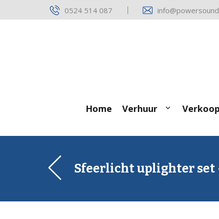
Skip
0524 514 087
info@powersound.
to
content
Home
Verhuur
Verkoo
Sfeerlicht uplighter set