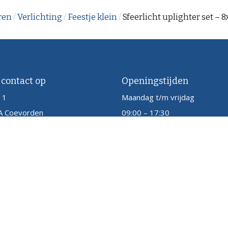
ren
/
Verlichting
/
Feestje klein
/
Sfeerlicht uplighter set – 8
contact op
Openingstijden
 1
Maandag t/m vrijdag
 Coevorden
09:00 – 17:30
24-514087
o@powersound.nl
map
Disclaimer