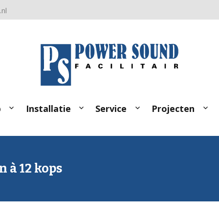
nl
p
Installatie
Service
Projecten
n à 12 kops