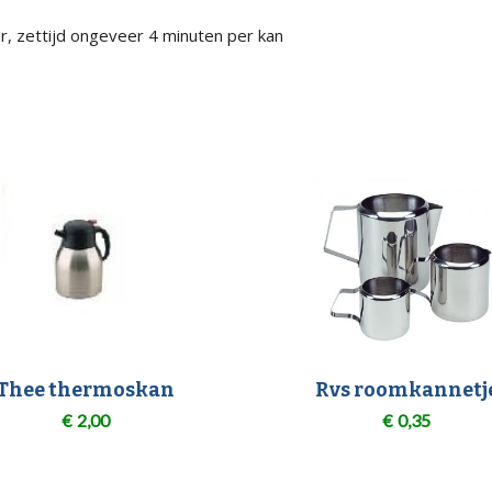
r, zettijd ongeveer 4 minuten per kan
Thee thermoskan
Rvs roomkannetj
€
2,00
€
0,35