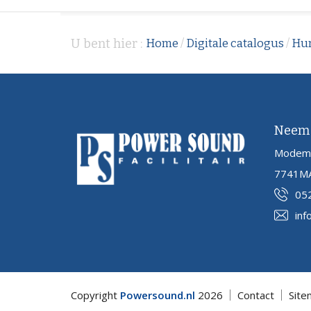
U bent hier :
Home
/
Digitale catalogus
/
Hu
Neem 
Modem
7741MA
05
inf
Copyright
Powersound.nl
2026
Contact
Site