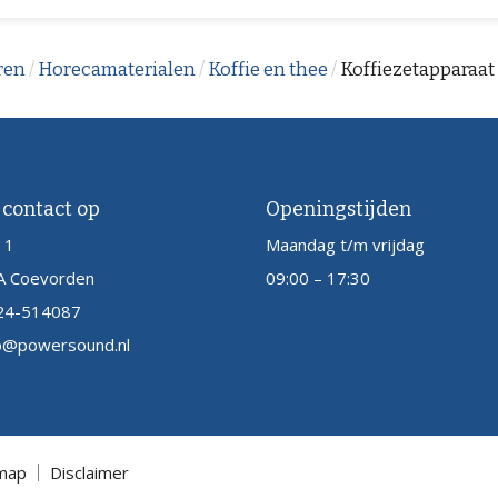
ren
/
Horecamaterialen
/
Koffie en thee
/
Koffiezetapparaat 
contact op
Openingstijden
 1
Maandag t/m vrijdag
 Coevorden
09:00 – 17:30
24-514087
o@powersound.nl
map
Disclaimer