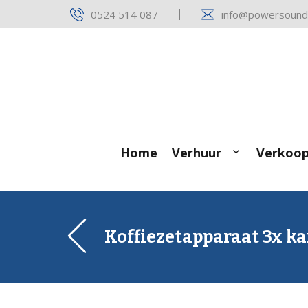
Skip
0524 514 087
info@powersound.
to
content
Home
Verhuur
Verkoo
Koffiezetapparaat 3x ka