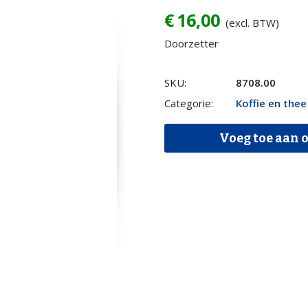
€
16,00
(excl. BTW)
Doorzetter
Koffiezetapparaat
SKU:
8708.00
3x
Categorie:
Koffie en thee
kan
Voeg toe aan o
à
12
kops
quantity