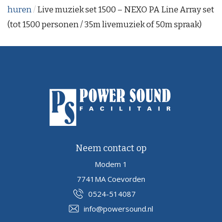
huren
/
Live muziek set 1500 – NEXO PA Line Array set
(tot 1500 personen / 35m livemuziek of 50m spraak)
Neem contact op
Modem 1
7741MA Coevorden
0524-514087
info@powersound.nl