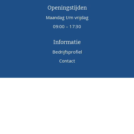
Openingstijden
Maandag t/m vrijdag
09:00 – 17:30
Informatie
Bedrijfsprofiel
Contact
Copyright
Powersound.nl
2026
Contact
Sitemap
Disclaimer
webworks by
infracom