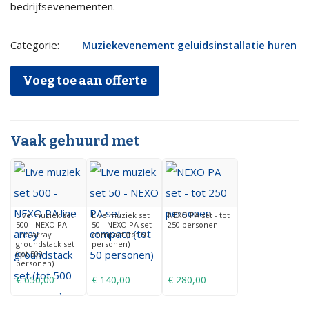
bedrijfsevenementen.
Live
Categorie:
Muziekevenement geluidsinstallatie huren
muziek
Voeg toe aan offerte
set
1500
-
Vaak gehuurd met
NEXO
PA
Line
Array
Live muziek set
Live muziek set
NEXO PA set - tot
500 - NEXO PA
50 - NEXO PA set
250 personen
set
line-array
compact (tot 50
groundstack set
personen)
(tot
(tot 500
personen)
1500
€
650,00
€
140,00
€
280,00
personen