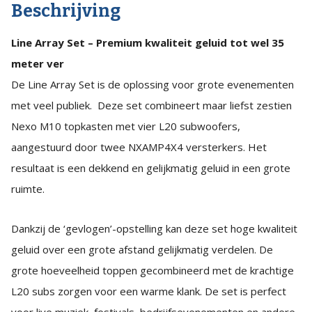
/
Beschrijving
35m
Line Array Set – Premium kwaliteit geluid tot wel 35
livemuziek
meter ver
of
De Line Array Set is de oplossing voor grote evenementen
50m
met veel publiek. Deze set combineert maar liefst zestien
spraak)
Nexo M10 topkasten met vier L20 subwoofers,
quantity
aangestuurd door twee NXAMP4X4 versterkers. Het
resultaat is een dekkend en gelijkmatig geluid in een grote
ruimte.
Dankzij de ‘gevlogen’-opstelling kan deze set hoge kwaliteit
geluid over een grote afstand gelijkmatig verdelen. De
grote hoeveelheid toppen gecombineerd met de krachtige
L20 subs zorgen voor een warme klank. De set is perfect
voor live muziek, festivals, bedrijfsevenementen en andere