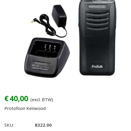
€
40,00
(excl. BTW)
Protofoon Kenwood
Set
SKU:
8322.00