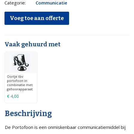
met
Categorie:
Communicatie
4x
Voeg toe aan offerte
Portofoon
Kenwood
+
Vaak gehuurd met
4x
oortje
met
microfoon
Oortje tbv
portofoon in
quantity
combinatie met
gehoorapparaat
€
4,00
Beschrijving
De Portofoon is een onmiskenbaar communicatiemiddel bij